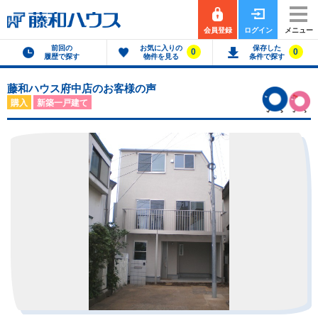
会員登録
ログイン
メニュー
前回の
お気に入りの
保存した
0
0
履歴で探す
物件を見る
条件で探す
藤和ハウス府中店のお客様の声
購入
新築一戸建て