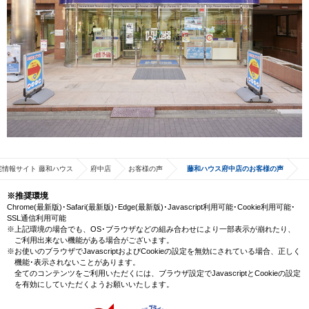
宅情報サイト 藤和ハウス
府中店
お客様の声
藤和ハウス府中店のお客様の声
※推奨環境
Chrome(最新版)･Safari(最新版)･Edge(最新版)･Javascript利用可能･Cookie利用可能･
SSL通信利用可能
※上記環境の場合でも、OS･ブラウザなどの組み合わせにより一部表示が崩れたり、
ご利用出来ない機能がある場合がございます。
※お使いのブラウザでJavascriptおよびCookieの設定を無効にされている場合、正しく
機能･表示されないことがあります。
全てのコンテンツをご利用いただくには、ブラウザ設定でJavascriptとCookieの設定
を有効にしていただくようお願いいたします。