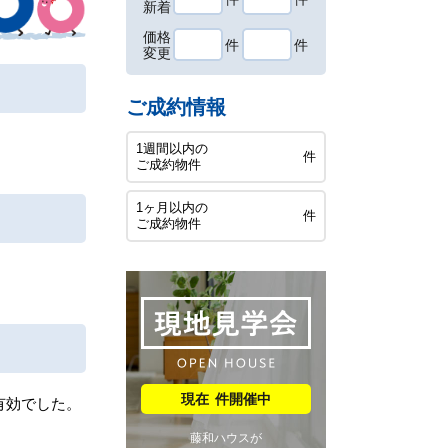
新着
価格
件
件
変更
ご成約情報
1週間以内の
件
ご成約物件
1ヶ月以内の
件
ご成約物件
件開催中
有効でした。
藤和ハウスが