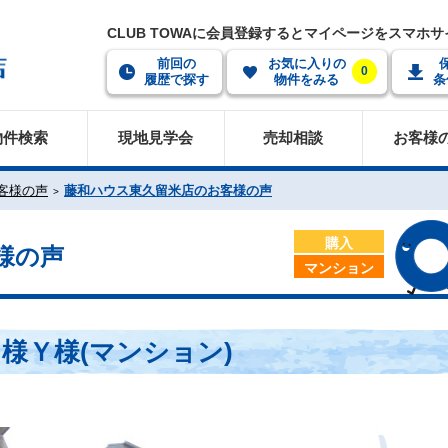
CLUB TOWAに会員登録するとマイページをスマホ
前回の
お気に入りの
0
履歴で探す
物件をみる
条
物件検索
現地見学会
売却相談
お客様
客様の声
藤和ハウス東久留米店のお客様の声
購入
様の声
マンション
様Ｙ様(マンション)