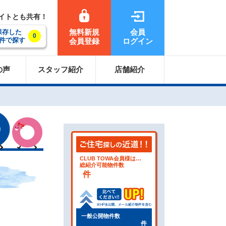
サイトとも共有！
無料新規
会員
保存した
0
件で探す
会員登録
ログイン
の声
スタッフ紹介
店舗紹介
CLUB TOWA会員様は…
総紹介可能物件数
件
一般公開物件数
件