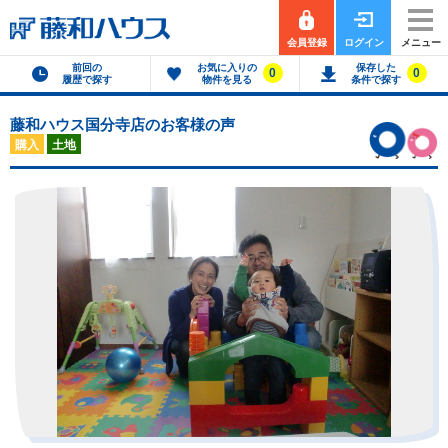
会員登録
ログイン
メニュー
前回の
お気に入りの
保存した
0
0
履歴で探す
物件を見る
条件で探す
藤和ハウス国分寺店のお客様の声
購入
土地