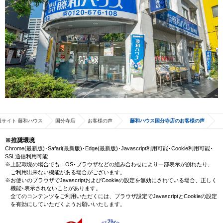
サイト 藤和ハウス
国分寺店
お客様の声
藤和ハウス国分寺店のお客様の声
※推奨環境
Chrome(最新版)･Safari(最新版)･Edge(最新版)･Javascript利用可能･Cookie利用可能･
SSL通信利用可能
※上記環境の場合でも、OS･ブラウザなどの組み合わせにより一部表示が崩れたり、
ご利用出来ない機能がある場合がございます。
※お使いのブラウザでJavascriptおよびCookieの設定を無効にされている場合、正しく
機能･表示されないことがあります。
全てのコンテンツをご利用いただくには、ブラウザ設定でJavascriptとCookieの設定
を有効にしていただくようお願いいたします。