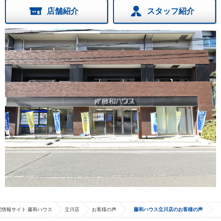
店舗紹介
スタッフ紹介
宅情報サイト 藤和ハウス
立川店
お客様の声
藤和ハウス立川店のお客様の声