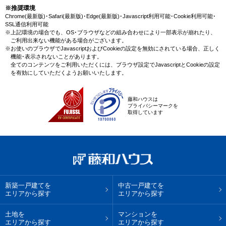
※推奨環境
Chrome(最新版)･Safari(最新版)･Edge(最新版)･Javascript利用可能･Cookie利用可能･
SSL通信利用可能
※上記環境の場合でも、OS･ブラウザなどの組み合わせにより一部表示が崩れたり、
ご利用出来ない機能がある場合がございます。
※お使いのブラウザでJavascriptおよびCookieの設定を無効にされている場合、正しく
機能･表示されないことがあります。
全てのコンテンツをご利用いただくには、ブラウザ設定でJavascriptとCookieの設定
を有効にしていただくようお願いいたします。
藤和ハウスは
プライバシーマークを
取得しています
新築一戸建てを
中古一戸建てを
エリアから探す
エリアから探す
土地を
マンションを
エリアから探す
エリアから探す