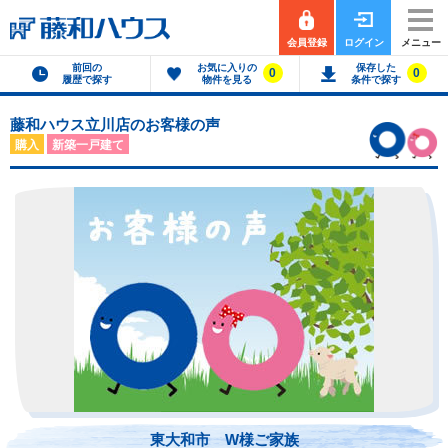
会員登録
ログイン
メニュー
前回の
お気に入りの
保存した
0
0
履歴で探す
物件を見る
条件で探す
藤和ハウス立川店のお客様の声
購入
新築一戸建て
東大和市 W様ご家族