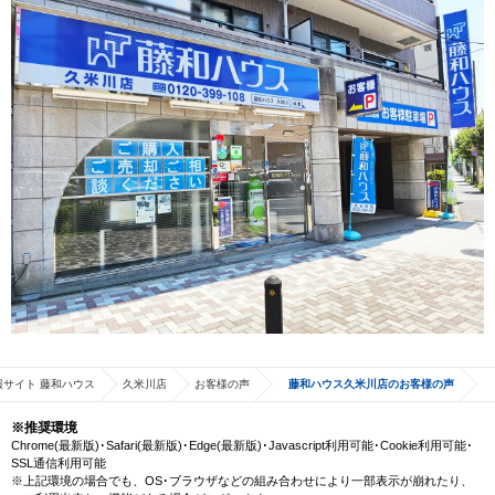
サイト 藤和ハウス
久米川店
お客様の声
藤和ハウス久米川店のお客様の声
※推奨環境
Chrome(最新版)･Safari(最新版)･Edge(最新版)･Javascript利用可能･Cookie利用可能･
SSL通信利用可能
※上記環境の場合でも、OS･ブラウザなどの組み合わせにより一部表示が崩れたり、