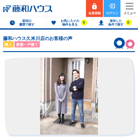
会員登録
ログイン
メニュー
前回の
お気に入りの
保存した
0
0
履歴で探す
物件を見る
条件で探す
藤和ハウス久米川店のお客様の声
購入
新築一戸建て